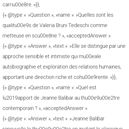
carriu00e8re. »}},
{« @type »: »Question », »name »: »Quelles sont les
qualitu00e9s de Valeria Bruni Tedeschi comme
metteuse en scu00e8ne ? », »acceptedAnswer »:
{« @type »: »Answer », »text »: »Elle se distingue par une
approche sensible et intimiste qui mu00eale
autobiographie et exploration des relations humaines,
apportant une direction riche et cohu00e9rente. »}},
{« @type »: »Question », »name »: »Quel est
lu2019apport de Jeanne Balibar au thu00e9u00e2tre
contemporain ? », »acceptedAnswer »:
{« @type »: »Answer », »text »: »Jeanne Balibar
renouvelle le thu00e9u00e2tre en invitant le classique