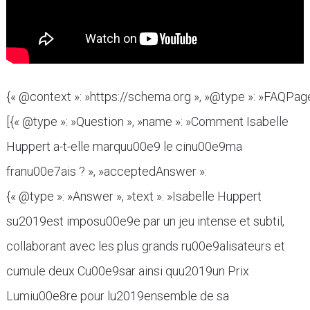
{« @context »: »https://schema.org », »@type »: »FAQPage 
[{« @type »: »Question », »name »: »Comment Isabelle
Huppert a-t-elle marquu00e9 le cinu00e9ma
franu00e7ais ? », »acceptedAnswer »:
{« @type »: »Answer », »text »: »Isabelle Huppert
su2019est imposu00e9e par un jeu intense et subtil,
collaborant avec les plus grands ru00e9alisateurs et
cumule deux Cu00e9sar ainsi quu2019un Prix
Lumiu00e8re pour lu2019ensemble de sa