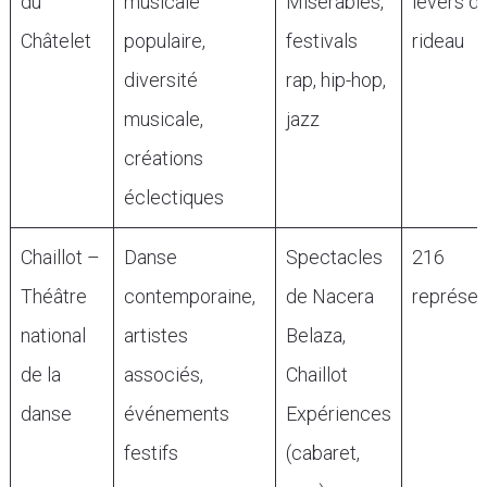
du
musicale
Misérables,
levers d
Châtelet
populaire,
festivals
rideau
diversité
rap, hip-hop,
musicale,
jazz
créations
éclectiques
Chaillot –
Danse
Spectacles
216
Théâtre
contemporaine,
de Nacera
représen
national
artistes
Belaza,
de la
associés,
Chaillot
danse
événements
Expériences
festifs
(cabaret,