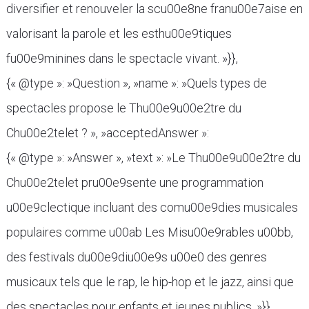
diversifier et renouveler la scu00e8ne franu00e7aise en
valorisant la parole et les esthu00e9tiques
fu00e9minines dans le spectacle vivant. »}},
{« @type »: »Question », »name »: »Quels types de
spectacles propose le Thu00e9u00e2tre du
Chu00e2telet ? », »acceptedAnswer »:
{« @type »: »Answer », »text »: »Le Thu00e9u00e2tre du
Chu00e2telet pru00e9sente une programmation
u00e9clectique incluant des comu00e9dies musicales
populaires comme u00ab Les Misu00e9rables u00bb,
des festivals du00e9diu00e9s u00e0 des genres
musicaux tels que le rap, le hip-hop et le jazz, ainsi que
des spectacles pour enfants et jeunes publics. »}},