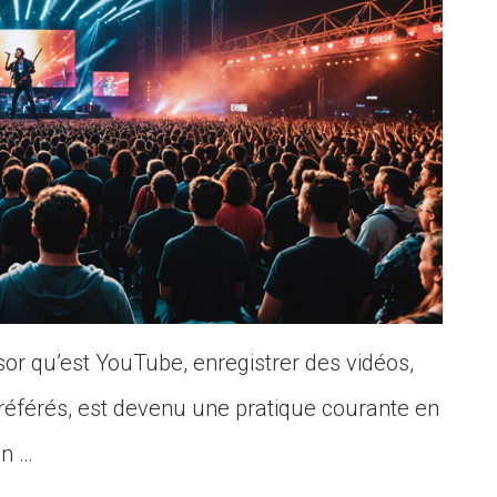
or qu’est YouTube, enregistrer des vidéos,
férés, est devenu une pratique courante en
un …